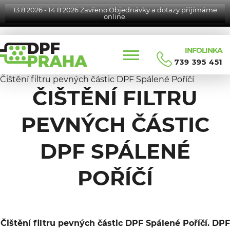
13.8.2026 - 14.8.2026 Zavřeno Objednávky a dotazy přijímáme
online.
INFOLINKA
739 395 451
Čištění filtru pevných částic DPF Spálené Poříčí
ČIŠTĚNÍ FILTRU
PEVNÝCH ČÁSTIC
DPF SPÁLENÉ
POŘÍČÍ
Čištění filtru pevných částic DPF Spálené Poříčí. DPF