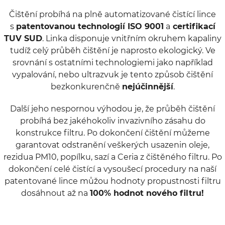
Čištění probíhá na plně automatizované čistící lince
s
patentovanou technologií ISO 9001
a
certifikací
TUV SUD
. Linka disponuje vnitřním okruhem kapaliny
tudíž celý průběh čištění je naprosto ekologický. Ve
srovnání s ostatními technologiemi jako například
vypalování, nebo ultrazvuk je tento způsob čištění
bezkonkurenčně
nejúčinnější
.
Další jeho nespornou výhodou je, že průběh čištění
probíhá bez jakéhokoliv invazivního zásahu do
konstrukce filtru. Po dokončení čištění můžeme
garantovat odstranění veškerých usazenin oleje,
rezidua PM10, popílku, sazí a Ceria z čištěného filtru. Po
dokončení celé čistící a vysoušecí procedury na naší
patentované lince můžou hodnoty propustnosti filtru
dosáhnout až na
100% hodnot nového filtru!