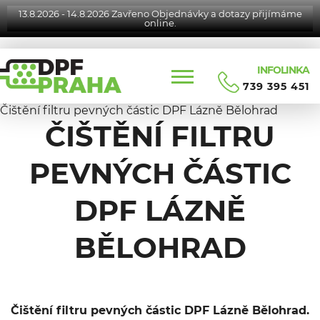
13.8.2026 - 14.8.2026 Zavřeno Objednávky a dotazy přijímáme
online.
INFOLINKA
739 395 451
Čištění filtru pevných částic DPF Lázně Bělohrad
ČIŠTĚNÍ FILTRU
PEVNÝCH ČÁSTIC
DPF LÁZNĚ
BĚLOHRAD
Čištění filtru pevných částic DPF Lázně Bělohrad.