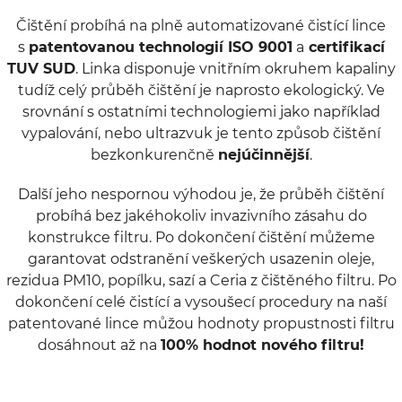
Čištění probíhá na plně automatizované čistící lince
s
patentovanou technologií ISO 9001
a
certifikací
TUV SUD
. Linka disponuje vnitřním okruhem kapaliny
tudíž celý průběh čištění je naprosto ekologický. Ve
srovnání s ostatními technologiemi jako například
vypalování, nebo ultrazvuk je tento způsob čištění
bezkonkurenčně
nejúčinnější
.
Další jeho nespornou výhodou je, že průběh čištění
probíhá bez jakéhokoliv invazivního zásahu do
konstrukce filtru. Po dokončení čištění můžeme
garantovat odstranění veškerých usazenin oleje,
rezidua PM10, popílku, sazí a Ceria z čištěného filtru. Po
dokončení celé čistící a vysoušecí procedury na naší
patentované lince můžou hodnoty propustnosti filtru
dosáhnout až na
100% hodnot nového filtru!