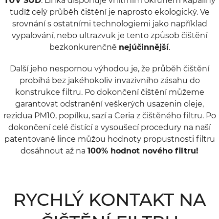
TUV SUD
. Linka disponuje vnitřním okruhem kapaliny
tudíž celý průběh čištění je naprosto ekologický. Ve
srovnání s ostatními technologiemi jako například
vypalování, nebo ultrazvuk je tento způsob čištění
bezkonkurenčně
nejúčinnější
.
Další jeho nespornou výhodou je, že průběh čištění
probíhá bez jakéhokoliv invazivního zásahu do
konstrukce filtru. Po dokončení čištění můžeme
garantovat odstranění veškerých usazenin oleje,
rezidua PM10, popílku, sazí a Ceria z čištěného filtru. Po
dokončení celé čistící a vysoušecí procedury na naší
patentované lince můžou hodnoty propustnosti filtru
dosáhnout až na
100% hodnot nového filtru!
RYCHLÝ KONTAKT NA