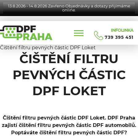
13.8.2026 - 14.8.2026 Zavřeno Objednávky a dotazy přijímáme
online.
INFOLINKA
739 395 451
Čištění filtru pevných částic DPF Loket
ČIŠTĚNÍ FILTRU
PEVNÝCH ČÁSTIC
DPF LOKET
Čištění filtru pevných částic DPF Loket. DPF Praha
zajistí čištění filtru pevných částic DPF automobilů.
Poptáváte čištění filtru pevných částic DPF?