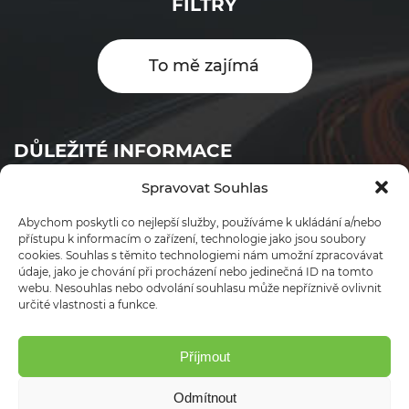
FILTRY
To mě zajímá
DŮLEŽITÉ INFORMACE
Spravovat Souhlas
Objednávkový formulář
Abychom poskytli co nejlepší služby, používáme k ukládání a/nebo
Ceník
přístupu k informacím o zařízení, technologie jako jsou soubory
cookies. Souhlas s těmito technologiemi nám umožní zpracovávat
Obchodní podmínky
údaje, jako je chování při procházení nebo jedinečná ID na tomto
webu. Nesouhlas nebo odvolání souhlasu může nepříznivě ovlivnit
Ochrana osobních údajů
určité vlastnosti a funkce.
Kontakt
Vše o filtru DPF/FAP
Příjmout
Lokality
Odmítnout