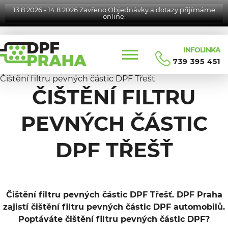
13.8.2026 - 14.8.2026 Zavřeno Objednávky a dotazy přijímáme
online.
INFOLINKA
739 395 451
Čištění filtru pevných částic DPF Třešť
ČIŠTĚNÍ FILTRU
PEVNÝCH ČÁSTIC
DPF TŘEŠŤ
Čištění filtru pevných částic DPF Třešť. DPF Praha
zajistí čištění filtru pevných částic DPF automobilů.
Poptáváte čištění filtru pevných částic DPF?