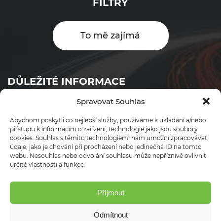
FILTRY
To mě zajímá
DŮLEŽITÉ INFORMACE
Spravovat Souhlas
Objednávkový formulář
Abychom poskytli co nejlepší služby, používáme k ukládání a/nebo
Ceník
přístupu k informacím o zařízení, technologie jako jsou soubory
cookies. Souhlas s těmito technologiemi nám umožní zpracovávat
Obchodní podmínky
údaje, jako je chování při procházení nebo jedinečná ID na tomto
webu. Nesouhlas nebo odvolání souhlasu může nepříznivě ovlivnit
Ochrana osobních údajů
určité vlastnosti a funkce.
Kontakt
Vše o filtru DPF/FAP
Příjmout
Lokality
Odmítnout