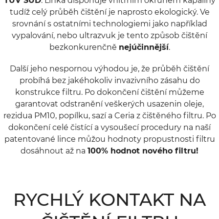
TUV SUD
. Linka disponuje vnitřním okruhem kapaliny
tudíž celý průběh čištění je naprosto ekologický. Ve
srovnání s ostatními technologiemi jako například
vypalování, nebo ultrazvuk je tento způsob čištění
bezkonkurenčně
nejúčinnější
.
Další jeho nespornou výhodou je, že průběh čištění
probíhá bez jakéhokoliv invazivního zásahu do
konstrukce filtru. Po dokončení čištění můžeme
garantovat odstranění veškerých usazenin oleje,
rezidua PM10, popílku, sazí a Ceria z čištěného filtru. Po
dokončení celé čistící a vysoušecí procedury na naší
patentované lince můžou hodnoty propustnosti filtru
dosáhnout až na
100% hodnot nového filtru!
RYCHLÝ KONTAKT NA