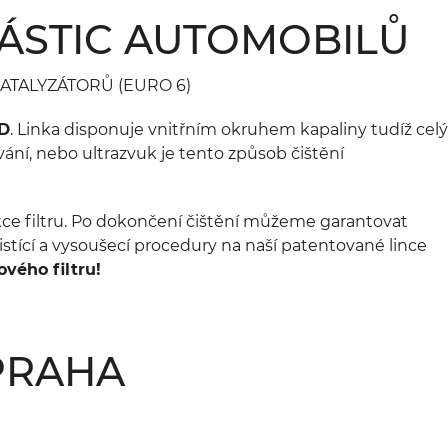
ČÁSTIC AUTOMOBILŮ
CR KATALYZÁTORŮ (EURO 6)
UD
. Linka disponuje vnitřním okruhem kapaliny tudíž celý
ání, nebo ultrazvuk je tento způsob čištění
kce filtru. Po dokončení čištění můžeme garantovat
čistící a vysoušecí procedury na naší patentované lince
vého filtru!
PRAHA