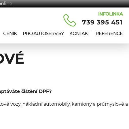
nline.
INFOLINKA
739 395 451
CENÍK
PRO AUTOSERVISY
KONTAKT
REFERENCE
OVÉ
optáváte čištění DPF?
itkové vozy, nákladní automobily, kamiony a průmyslové a