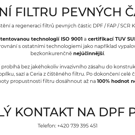
ĚNÍ FILTRU PEVNÝCH 
štění a regeneraci filtrů pevných částic DPF / FAP / S
tentovanou technologií ISO 9001
a
certifikací TUV S
srovnání s ostatními technologiemi jako například vypalov
bezkonkurenčně
nejúčinnější
.
í probíhá bez jakéhokoliv invazivního zásahu do konstru
ílku, sazí a Ceria z čištěného filtru. Po dokončení celé 
ty propustnosti filtru dosáhnout až na
100% hodnot no
LÝ KONTAKT NA DPF 
Telefon:
+420 739 395 451