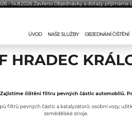
2026 - 14.8.2026 Zavřeno Objednávky a dotazy přijímáme o
ÚVOD
NAŠE SLUŽBY
OBJEDNÁNÍ ČIŠTĚNÍ
F HRADEC KRÁL
Zajistíme čištění filtru pevných částic automobilů. P
pů filtrů pevných částic a katalyzátorů: osobní vozy, už
zemědělské stroje.