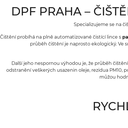
DPF PRAHA – ČIŠT
Specializujeme se na či
Čištění probíhá na plně automatizované čistící lince s
pa
průběh čištění je naprosto ekologický. Ve 
Další jeho nespornou výhodou je, že průběh čištěn
odstranění veškerých usazenin oleje, rezidua PM10, pop
můžou hodno
RYCH