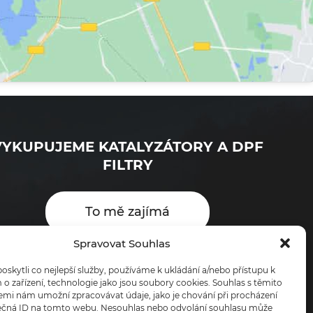
VYKUPUJEME KATALYZÁTORY A DPF
FILTRY
To mě zajímá
Spravovat Souhlas
kytli co nejlepší služby, používáme k ukládání a/nebo přístupu k
o zařízení, technologie jako jsou soubory cookies. Souhlas s těmito
emi nám umožní zpracovávat údaje, jako je chování při procházení
ečná ID na tomto webu. Nesouhlas nebo odvolání souhlasu může