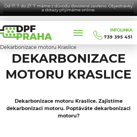
Od 17. 7. do 27. 7. máme z důvodu dovolené zavřeno. Objednávky
a dotazy přijímáme online.
INFOLINKA
739 395 451
Dekarbonizace motoru Kraslice
DEKARBONIZACE
MOTORU KRASLICE
Dekarbonizace motoru Kraslice. Zajistíme
dekarbonizaci motoru. Poptáváte dekarbonizaci
motoru?